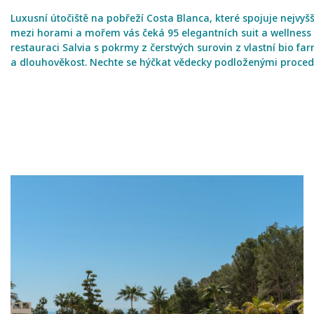
Luxusní útočiště na pobřeží Costa Blanca, které spojuje nejv
mezi horami a mořem vás čeká 95 elegantních suit a wellness 
restauraci Salvia s pokrmy z čerstvých surovin z vlastní bio f
a dlouhověkost. Nechte se hýčkat vědecky podloženými proceduram