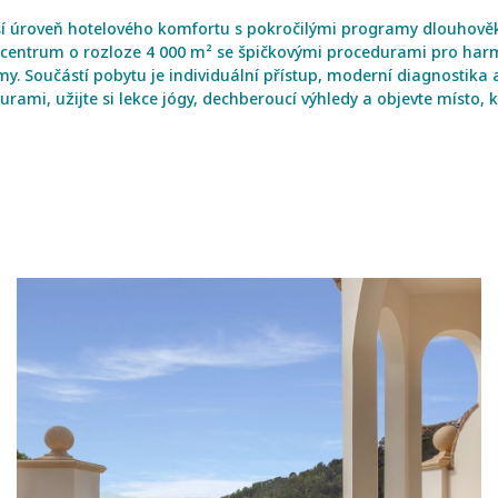
yšší úroveň hotelového komfortu s pokročilými programy dlouhově
centrum o rozloze 4 000 m² se špičkovými procedurami pro harmon
army. Součástí pobytu je individuální přístup, moderní diagnostik
i, užijte si lekce jógy, dechberoucí výhledy a objevte místo, kde