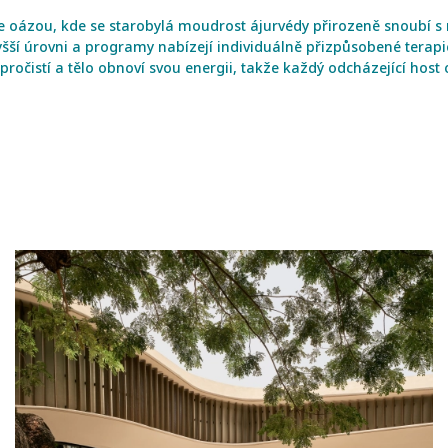
e oázou, kde se starobylá moudrost ájurvédy přirozeně snoubí s m
yšší úrovni a programy nabízejí individuálně přizpůsobené terapi
pročistí a tělo obnoví svou energii, takže každý odcházející hos