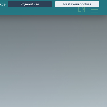
kce,
Přijmout vše
Nastavení cookies
EN