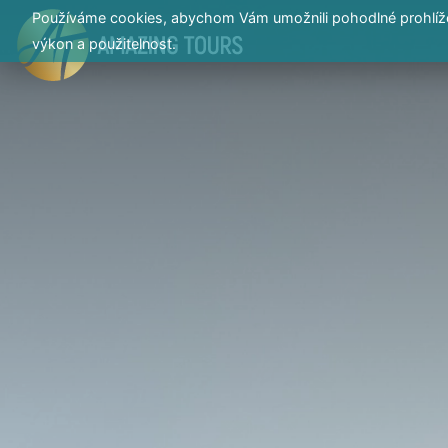
Používáme cookies, abychom Vám umožnili pohodlné prohlížen
výkon a použitelnost.