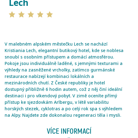
Lech
V malebném alpském městečku Lech se nachází
Kristiania Lech, elegantní butikový hotel, kde se noblesa
snoubí s osobním přístupem a domácí atmosférou.
Pokoje jsou individuálně laděné, s jemnými texturami a
výhledy na zasněžené vrcholky, zatímco gurmánské
restaurace nabízejí kombinaci lokálních a
mezinárodních chutí. Z České republiky je hotel
dostupný přibližně 6 hodin autem, což z něj činí ideální
destinaci i pro víkendový pobyt. V zimě oceníte přímý
přístup ke sjezdovkám Arlbergu, v létě variabilitu
horských stezek, cyklotras a po celý rok spa s výhledem
na Alpy. Najdete zde dokonalou regeneraci těla i mysli.
VÍCE INFORMACÍ