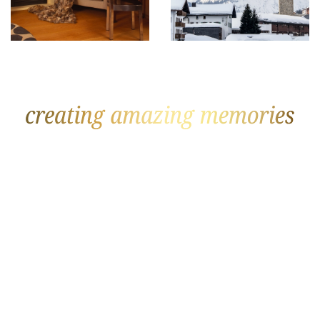
GOLF
PLÁŽ
The Datai
Soneva Fushi
Rosewood Mayakoba
Joali
Fancourt
Royal Palm Beachcomber