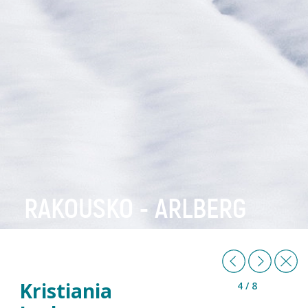
RAKOUSKO - ARLBERG
Předchozí
Další
Z
Kristiania
4 / 8