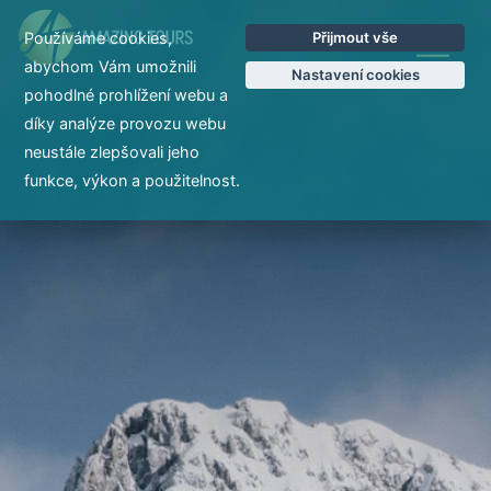
Používáme cookies,
Přijmout vše
EN
abychom Vám umožnili
Nastavení cookies
pohodlné prohlížení webu a
díky analýze provozu webu
neustále zlepšovali jeho
funkce, výkon a použitelnost.