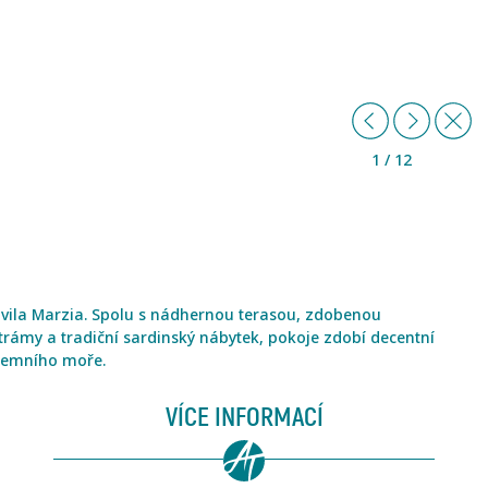
Předchozí
Další
Z
1 / 12
 vila Marzia. Spolu s nádhernou terasou, zdobenou
 trámy a tradiční sardinský nábytek, pokoje zdobí decentní
ozemního moře.
VÍCE INFORMACÍ