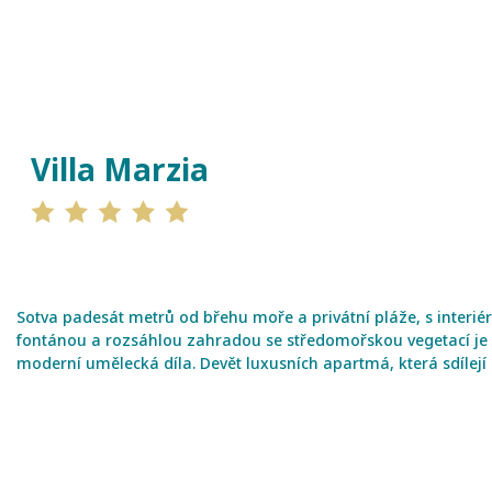
ITÁLIE - S
Villa Marzia
Sotva padesát metrů od břehu moře a privátní pláže, s inter
fontánou a rozsáhlou zahradou se středomořskou vegetací je to
moderní umělecká díla. Devět luxusních apartmá, která sdílej