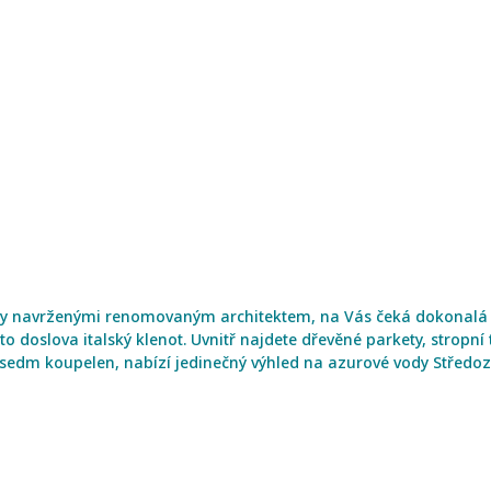
ARDINIE
iéry navrženými renomovaným architektem, na Vás čeká dokonalá
 doslova italský klenot. Uvnitř najdete dřevěné parkety, stropní
í sedm koupelen, nabízí jedinečný výhled na azurové vody Střed