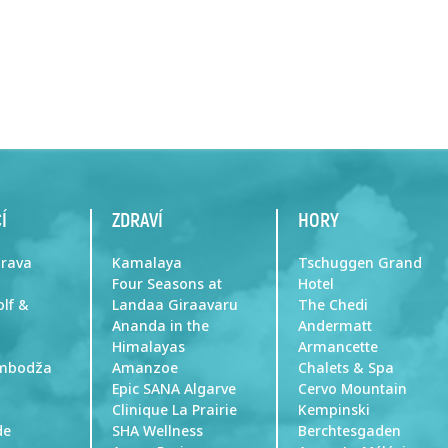
Í
ZDRAVÍ
HORY
prava
Kamalaya
Tschuggen Grand
Four Seasons at
Hotel
olf &
Landaa Giraavaru
The Chedi
Ananda in the
Andermatt
Himalayas
Armancette
ambodža
Amanzoe
Chalets & Spa
Epic SANA Algarve
Cervo Mountain
Clinique La Prairie
Kempinski
de
SHA Wellness
Berchtesgaden