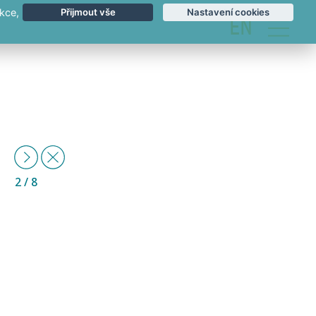
kce,
Přijmout vše
Nastavení cookies
EN
Další
Zpět
2
/ 8