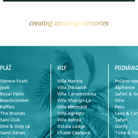
PLÁŽ
VILY
POZNÁVAC
Soneva Fushi
Villa Marzia
Polární vý
Joali
Villa Dikoarch
Alphonse
Royal Palm
Villa Caramontinu
Safari & G
Beachcomber
Villa Shangri-La
Víno
Raffles
Villa Mermaid
Peru
The Brando
Villa Agresto
Laos & C
Sani Club
Villa Astrea
Safari
One & Only Le
Octola Lodge
Gorily
Saint Géran
Chalet Caphorn
Time & Ti